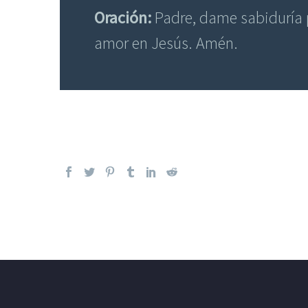
Oración:
Padre, dame sabiduría p
amor en Jesús. Amén.