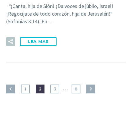
“¡Canta, hija de Sión! ¡Da voces de júbilo, Israel!
¡Regocíjate de todo corazón, hija de Jerusalén!”
(Sofonías 3:14). En…
LEA MAS
…
1
2
3
8