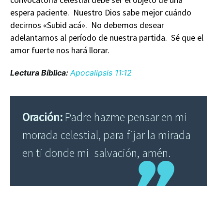
espera paciente. Nuestro Dios sabe mejor cuándo
decirnos «Subid acá». No debemos desear
adelantarnos al período de nuestra partida. Sé que el
amor fuerte nos hará llorar.
Lectura Bíblica:
Apocalipsis 11:12
Oración:
Padre hazme pensar en mi
morada celestial, para fijar la mirada
en ti donde mi salvación, amén.