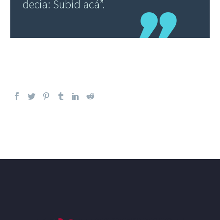
decía: Subid acá”.