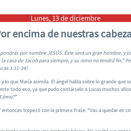
Lunes, 13 de diciembre
or encima de nuestras cabez
le pondrás por nombre
JESÚS. Éste será un gran hombre, y lo 
 la casa de Jacob para siempre, y su reino no tendrá fin.” Pe
cas 1:31-34)
l y lo que María asimila. El ángel habla sobre lo grande que 
ente todo eso, ya que pudo contárselo a Lucas muchos años d
“¿Cómo?”
 entonces tropezó con la primera frase: “Vas a quedar en cinta
cer tonta por hacer una pregunta básica. No ocultó sus preoc