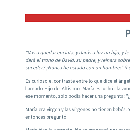
P
“Vas a quedar encinta, y darás a luz un hijo, y 
dará el trono de David, su padre, y reinará sobre
suceder? ¡Nunca he estado con un hombre!” (Lu
Es curioso el contraste entre lo que dice el ánge
llamado Hijo del Altísimo. María escuchó claram
ese momento, solo podía hacer una pregunta: 
María era virgen y las vírgenes no tienen bebés. Y
entonces preguntó.
María hizo lo correcto. No se preocupó por pare