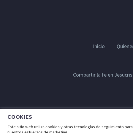
Inicio
Quiene
Compartir la fe en Jesucri
COOKIES
© Lugar de Fe - Derechos Reservados a Cristo Para 
Este sitio web utiliza cookies y otras tecnologías de seguimiento para 
nuestros esfuerzos de marketing.