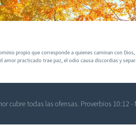
ominio propio que corresponde a quienes caminan con Dios,
l amor practicado trae paz, el odio causa discordias y sepa
mor cubre todas las ofensas. Proverbios 10:12 -