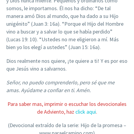
y Dios nunca miente. Pequeños y ordinarios como
somos, le importamos. Él nos ha dicho: “De tal
manera amó Dios al mundo, que ha dado a su Hijo
unigénito” (Juan 3: 16a). “Porque el Hijo del Hombre
vino a buscar y a salvar lo que se había perdido”
(Lucas 19: 10). “Ustedes no me eligieron a mí. Más
bien yo los elegí a ustedes” (Juan 15: 16a).
Dios realmente nos quiere, ¡te quiere a ti! Y es por eso
que Jesús vino a salvarnos.
Señor, no puedo comprenderlo, pero sé que me
amas. Ayúdame a confiar en ti. Amén.
Para saber mas, imprimir o escuchar los devocionales
de Adviento, haz
click aqui
.
(Devocional extraído de la serie: Hijo de la promesa –
www.paraelcamino.com)