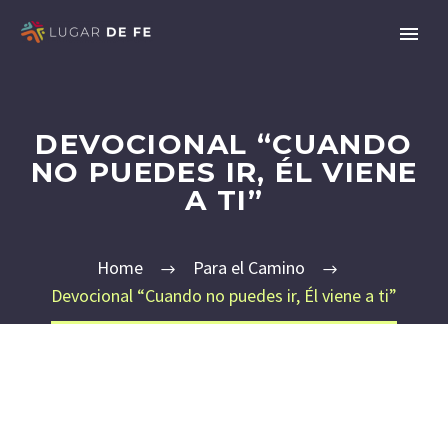
DEVOCIONAL “CUANDO
NO PUEDES IR, ÉL VIENE
A TI”
Home
Para el Camino
Devocional “Cuando no puedes ir, Él viene a ti”