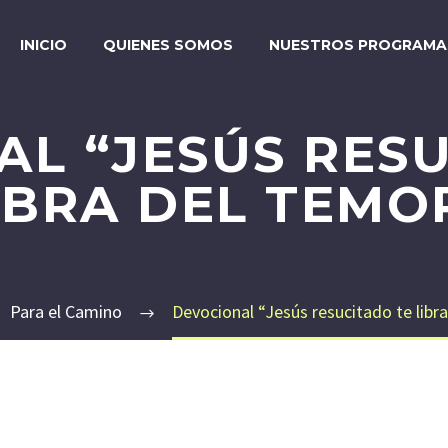
INICIO
QUIENES SOMOS
NUESTROS PROGRAMA
L “JESÚS RES
IBRA DEL TEMO
Para el Camino
Devocional “Jesús resucitado te libr