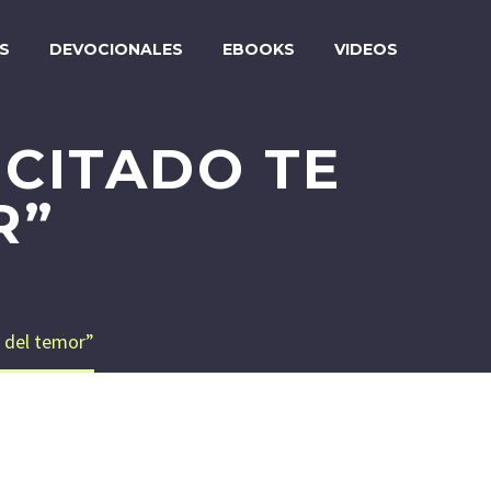
S
DEVOCIONALES
EBOOKS
VIDEOS
UCITADO TE
R”
a del temor”