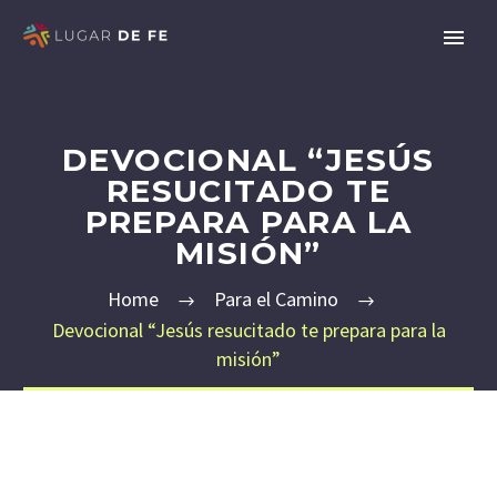
DEVOCIONAL “JESÚS
RESUCITADO TE
PREPARA PARA LA
MISIÓN”
Home
Para el Camino
Devocional “Jesús resucitado te prepara para la
misión”