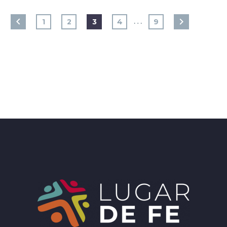
…
1
2
3
4
9