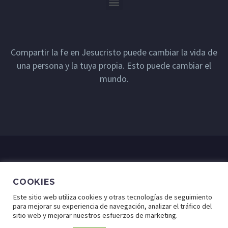
Compartir la fe en Jesucristo puede cambiar la vida de
una persona y la tuya propia. Esto puede cambiar el
mundo.
COOKIES
Este sitio web utiliza cookies y otras tecnologías de seguimiento
para mejorar su experiencia de navegación, analizar el tráfico del
sitio web y mejorar nuestros esfuerzos de marketing.
© Lugar de Fe - Derechos Reservados a Cristo Para Todas