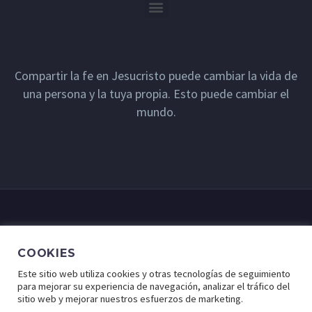
Compartir la fe en Jesucristo puede cambiar la vida de
una persona y la tuya propia. Esto puede cambiar el
mundo.
COOKIES
Este sitio web utiliza cookies y otras tecnologías de seguimiento
para mejorar su experiencia de navegación, analizar el tráfico del
sitio web y mejorar nuestros esfuerzos de marketing.
© Lugar de Fe - Derechos Reservados a Cristo Para Todas