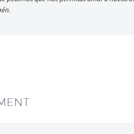
mén.
MENT