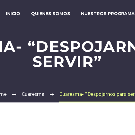
INICIO
QUIENES SOMOS
NUESTROS PROGRAMA
A- “DESPOJAR
SERVIR”
me
Cuaresma
Cuaresma- “Despojarnos para ser