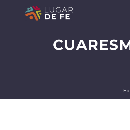
CUARESM
Ho