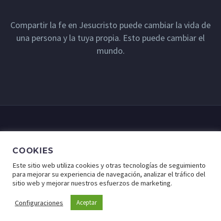
Compartir la fe en Jesucristo puede cambiar la vida de
una persona y la tuya propia. Esto puede cambiar el
mundo.
COOKIES
Este sitio web utiliza cookies y otras tecnologías de seguimiento
para mejorar su experiencia de navegación, analizar el tráfico del
sitio web y mejorar nuestros esfuerzos de marketing.
© Lugar de Fe - Derechos Reservados a Cristo Para Todas
las Naciones.
Configuraciones
Aceptar