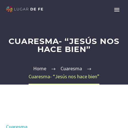
CUARESMA- “JESÚS NOS
HACE BIEN”
Home
Cuaresma
Cuaresma- “Jesús nos hace bien”
Cuaresma