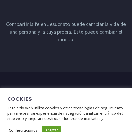
Compartir la fe en Jesucristo puede cambiar la vida de
una persona y la tuya propia. Esto puede cambiar el
mundo.
COOKIES
Este sitio web utiliza cookies y otras tecnologías de seguimiento
para mejorar su experiencia de navegación, analizar el tráfico del
sitio web y mejorar nuestros esfuerzos de marketing.
© Lugar de Fe - Derechos Reservados a Cristo Para Todas
las Naciones.
Configuraciones
Aceptar