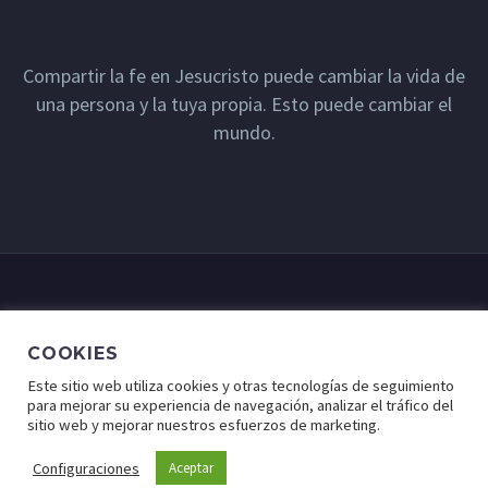
Compartir la fe en Jesucristo puede cambiar la vida de
una persona y la tuya propia. Esto puede cambiar el
mundo.
COOKIES
Este sitio web utiliza cookies y otras tecnologías de seguimiento
para mejorar su experiencia de navegación, analizar el tráfico del
sitio web y mejorar nuestros esfuerzos de marketing.
© Lugar de Fe - Derechos Reservados a Cristo Para Todas
las Naciones.
Configuraciones
Aceptar