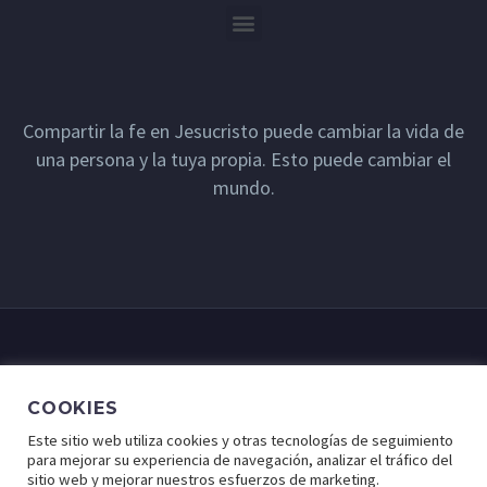
Compartir la fe en Jesucristo puede cambiar la vida de
una persona y la tuya propia. Esto puede cambiar el
mundo.
COOKIES
Este sitio web utiliza cookies y otras tecnologías de seguimiento
para mejorar su experiencia de navegación, analizar el tráfico del
sitio web y mejorar nuestros esfuerzos de marketing.
© Lugar de Fe - Derechos Reservados a Cristo Para Todas